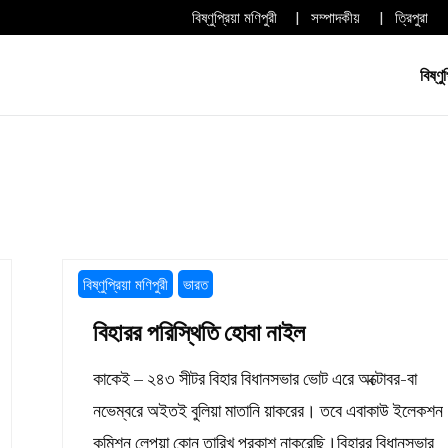
বিষ্ণুপ্রিয়া মণিপুরী
সম্পাদকীয়
ত্রিপুরা
বিষ্ণু
 Bishnupriya Manipuri Newspaper.
r
বিষ্ণুপ্রিয়া মণিপুরী
ভারত
বিহারর পরিস্থিতি হোবা নাইল
কাকেই – ২৪৩ সীটর বিহার বিধানসভার ভোট এরে অক্টোবর-বা
নভেম্বরে অইতই বুলিয়া মাতানি য়াকরের। তবে এবাকাউ ইলেকশন
কমিশন লেপয়া কোন তারিখ প্রকাশ নাকরেছি।বিহারর বিধানসভার