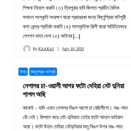
শিক্ষক নিয়োগ করানি।৩) ত্রিপুরার হাবি জিলাত প্রাচীন বৈদিক
সনাতন সংস্কৃতি সংরক্ষণ বারো প্রচাররকা জন্য বিষ্ণুপ্রিয়া মণিপুরী
কলা কেন্দ্র প্রতিষ্ঠা করানি।৪) সাংস্কৃতিক শিল্পী বারো সাহিত্যিকরে
পেনশন ভাতা দেনা।৫) আইনর […]
By
KAAKAI
July 10, 2025
বিশ্ব
বিষ্ণুপ্রিয়া মণিপুরী
নেপালর চা-ওয়ালী আগর ফটো দেহিয়া নেট দুনিয়া
পাগল অছি
কাকেই – হাদি এহান নেপালর নিঙল আগো চা বেছিলীগো। নাঙ-সাত
বৌ নেই। কিসাদে করে নেট-দুনিয়াত তেইর ফটো আহান ভাইরাল
অছে। ফটো উহান দেহিয়া নেটদুনিয়ার মানু নিঙল উগর নাঙ-সাত