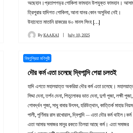
অছেহান।প্রতাপগড়র গোকিলা ফামহান উপযুক্ত ফামহান। আসা
ত্রিপুরার হাদিগত গোকিলা, আনা যানর কোন অসুবিধা নেই।
উহানেতে মাতানি য়াকরের ড০ মানস সিংহ […]
By
KAAKAI
July 10, 2025
বিষ্ণুপ্রিয়া মণিপুরী
দৌর কর্ম এতা চলেছে দ্বিপান্দি পেয়া চলতই
হাদি এগতে মহালয়াত্ত অকরিয়া দৌর কর্ম এতা চলেছে। মহালয়াত্
সিদ্দা দেনা, তর্পন দেনা, পিতৃলোকর ভাত দেনা, দুর্গা পূজা, লক্ষী পূজা,
গোবর্দ্ধন পূজা, সাধু বাবার উৎসব, হরিউত্থান, কাত্তির্ক মাহার নিয়
পালী, পূর্ণিমার রাস রাখোয়াল, দ্বিপান্দি — এতা দৌর কর্ম থাইল।কর্ম
এতা আমার সমাজর মানুর রকতে তিলয়া আছে কর্ম। এতা সমাজর