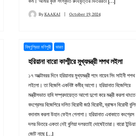
কর্ম। আমার কৃষ্টি সংস্কৃতি রুহিবৃত্তির ভিতররতা […]
By
KAAKAI
October 19, 2024
বিষ্ণুপ্রিয়া মণিপুরী
ভারত
হরিয়ানা বারো কাশ্মীরে মুখ্যমন্ত্রী শপথ লইলা
১৭ অক্টোবরর দিনে হরিয়ানার মুখ্যমন্ত্রী পদে নায়েব সিং সাইনী শপথ
লইলো। তা বিজেপি একনিষ্ট কমীর্ আগো। হরিয়ানাত বিজেপিরে
মন্ত্রীসভাত হাবি সম্প্রদায়েত্ত আগো দুগো করে মন্ত্রী করলা থাংতে
কংগ্রেসর বিজেপিরে দলিত বিরোধী জাঠ বিরোধী, ব্রাহ্মন বিরোধী বুলিয
বদানাম করলা উহান ফেইল গেলাগা। হরিয়ানাত এবাকাতে কংগ্রেস
দলর ভিতরে একতা নেই বুলিয়া দলরতাই দোষেইতারা। বারো ইন্ডিয়া
জোট নাছে […]