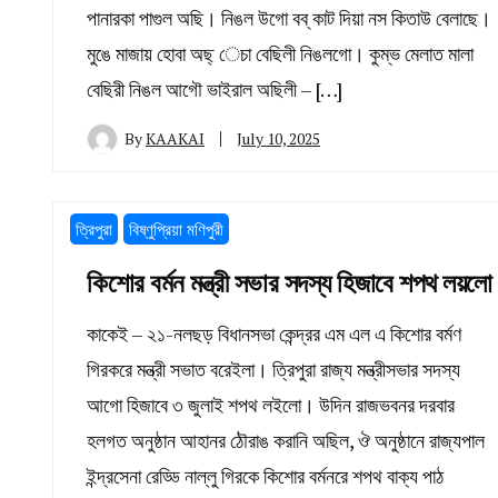
পানারকা পাগুল অছি। নিঙল উগো বব্ কাট দিয়া নস কিতাউ বেলাছে।
মুঙে মাজায় হোবা অছ্ েচা বেছিলী নিঙলগো। কুম্ভ মেলাত মালা
বেছিরী নিঙল আগৌ ভাইরাল অছিলী – […]
By
KAAKAI
July 10, 2025
ত্রিপুরা
বিষ্ণুপ্রিয়া মণিপুরী
কিশোর বর্মন মন্ত্রী সভার সদস্য হিজাবে শপথ লয়লো
কাকেই – ২১-নলছড় বিধানসভা কেন্দ্রর এম এল এ কিশোর বর্মণ
গিরকরে মন্ত্রী সভাত বরেইলা। ত্রিপুরা রাজ্য মন্ত্রীসভার সদস্য
আগো হিজাবে ৩ জুলাই শপথ লইলো। উদিন রাজভবনর দরবার
হলগত অনুষ্ঠান আহানর ঠৌরাঙ করানি অছিল, ঔ অনুষ্ঠানে রাজ্যপাল
ইন্দ্রসেনা রেড্ডি নাল্লু গিরকে কিশোর বর্মনরে শপথ বাক্য পাঠ