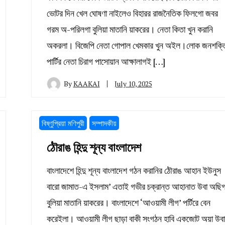
ভোটর দিন খেল ঘোষণা নাইলেও বিহারর রাজনৈতিক ফিলগো জবর
গরম অ-পরিলগা বুলিয়া মাতানি য়াকরের। নেতা কিতা খুন করানি
অকরলা। বিজেপি নেতা গোপাল খেমকার খুন অইল।লোক জনশক্ত
পার্টির নেতা চিরাগ পাসোয়ান আক্ষালাগই […]
By
KAAKAI
July 10, 2025
বিষ্ণুপ্রিয়া মণিপুরী
সম্পাদকীয়
ঠৌরাঙ হিন্দু শূন্য বাংলাদেশ
বাংলাদেশে হিন্দু শূন্য বাংলাদেশ গঠন করানির ঠৌরাঙ আহান ইউনুস
বারো জামাত-এ ইসলাম’ এতাই গভীর চক্রান্ত আহানাত উবা অছিগ
বুলিয়া মাতানি য়াকরের। বাংলাদেশে ‘আওয়ামী লীগ’ পর্টিরে বেন
করেইলা। আওয়ামী লীগ ছাড়া বাকী সংগঠন হাবি একজোট অয়া উবা