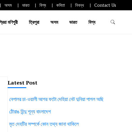
অসম
ভারত
বিশ্ব
কবিতা
নিবন্ধ
Contact Us
প্রিয়া মণিপুরী
ত্রিপুরা
অসম
ভারত
বিশ্ব
Latest Post
নেপালর চা-ওয়ালী আগর ফটো দেহিয়া নেট দুনিয়া পাগল অছি
ঠৌরাঙ হিন্দু শূন্য বাংলাদেশ
মৃত দেহটির সম্পর্কে কোন তথ্য জানা থাকিলে