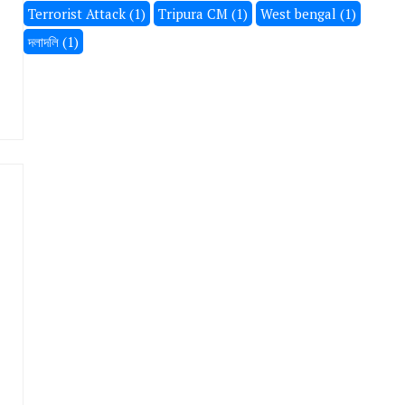
Terrorist Attack
(1)
Tripura CM
(1)
West bengal
(1)
দলাদলি
(1)