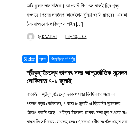
অছি বুল্লে লাল নাইবো। আওয়ামী লীগ বেন মানেই হিন্দু শূন্য
বাংলাদেশ গঠনর লমইলগা কাকেইহান বুলিয়া ধরানি য়াকরের।এবাকা
চীন-বাংলাদেশ-পাকিস্তান লাইন […]
By
KAAKAI
July 10, 2025
Slider
অসম
বিষ্ণুপ্রিয়া মণিপুরী
শ্রীকৃষ্ণচৈতন্য ভাগবৎ সঙ্গর আন্তর্জাতিক সন্মেলন
গোকিলাত ৭-৮ জুলাই
কাকেই – শ্রীকৃষ্ণচৈতন্য ভাগবৎ সঙ্গর দ্বিদিনকার সন্মেলন
প্রতাপগড়র গোকিলাত, ৭ বারো ৮ জুলাই এ দ্বিয়দিন সন্মেলনর
ঠৌরাঙ করানি অছে। শ্রীকৃষ্ণচৈতন্য ভাগবৎ সঙ্গর মূল সংগঠক ড০
মানস সিংহ গিরকর তেৎনেই হতœাত এ ধর্মীয় সংগঠন এহান উবা