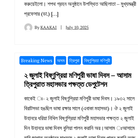
করুয়েইলো। শপথ গ্রহন অনুষ্ঠানে উপস্থিত আছিলাতা – মুখ্যমন্ত্রী
প্রফেসার (ডা.) […]
By
KAAKAI
July 10, 2025
Breaking News
অসম
ত্রিপুরা
বিষ্ণুপ্রিয়া মণিপুরী
২ জুলাই বিষ্ণুপ্রিয়া মণিপুরী ভাষা দিবস – আসাম
ত্রিপুরাত মহাসভার পক্ষত্ত ডেপুটেশন
কাকেই ঃ- ২ জুলাই বিষ্ণুপ্রিয়া মণিপুরী ভাষা দিবস। ১৯৩২ সালে
বিরাটসভা হঙছিল ভাষা রক্ষার সালে (এবাকা মহাসভা)। ঔ ২ জুলাই
উহানরে ধরিয়া নিখিল বিষ্ণুপ্রিয়া মণিপুরী মহাসভার পক্ষত্ত ২ জুলাই
দিন উহানরে ভাষা দিবস বুলিয়া পালন করানি অর।আসাম ঃআসামে
হাবি জাগাত অনষ্ঠানর মাধ্যমে ২ জুলাই ভাষা দিবস পালন করানি অছে