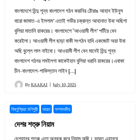
বাংলাদেশে হিন্দু শূন্য বাংলাদেশ গঠন করানির ঠৌরাঙ আহান ইউনুস
বারো জামাত-এ ইসলাম’ এতাই গভীর চক্রান্ত আহানাত উবা অছিগা
বুলিয়া মাতানি য়াকরের। বাংলাদেশে ‘আওয়ামী লীগ’ পর্টিরে বেন
করেইলা। আওয়ামী লীগ ছাড়া বাকী সংগঠন হাবি একজোট অয়া উবা
অছি বুল্লে লাল নাইবো। আওয়ামী লীগ বেন মানেই হিন্দু শূন্য
বাংলাদেশ গঠনর লমইলগা কাকেইহান বুলিয়া ধরানি য়াকরের।এবাকা
চীন-বাংলাদেশ-পাকিস্তান লাইন […]
By
KAAKAI
July 10, 2025
বিষ্ণুপ্রিয়া মণিপুরী
ভারত
সম্পাদকীয়
দেশর শত্রু নিয়াম
দেশহানর শত্রু এতা অন্থক করে নিয়াম অছি। ভারত এহানরে