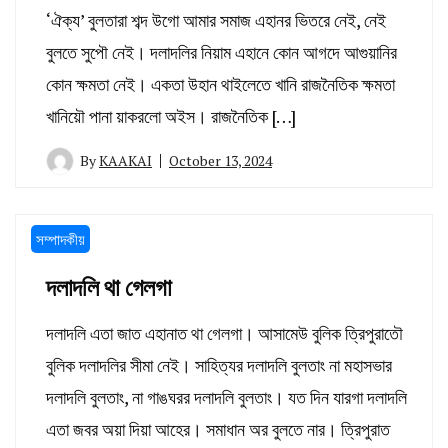
‘ঐক্য’ বুলতারা শব্দ উগো আমার সমাজ এহানর ভিতরে নেই, নেই
বুলতে সুপৌ নেই। দলাদলির নিয়াম এহানে কোন আগদে আগুয়ানির
কোন ক্ষমতা নেই। একতা উহান থাইলেতে খানি রাজনৈতিক ক্ষমতা
খানিয়ৌ পানা য়াকরলো অইস। রাজনৈতিক […]
By
KAAKAI
October 13, 2024
সম্পাদকীয়
দলাদলি থা গেলগা
দলাদলি এতা জাত এহানাত থা গেলগা। আসামেউ বুলিক ত্রিপুরাতৌ
বুলিক দলাদলির সীমা নেই। সাহিত্যর দলাদলি বুলতাং না মহাসভার
দলাদলি বুলতাং, না গাঙঘরর দলাদলি বুলতাং। যত দিন যারগা দলাদলি
এতা জবর অয়া দিয়া আহের। সমাধান অর বুলতে নার। ত্রিপুরাত