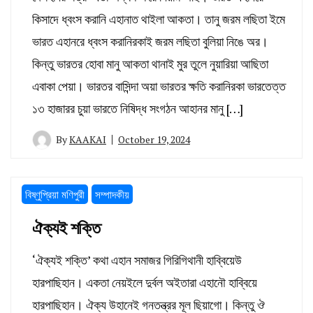
কিসাদে ধ্বংস করানি এহানাত থাইলা আকতা। তানু জরম লছিতা ইমে
ভারত এহানরে ধ্বংস করানিরকাই জরম লছিতা বুলিয়া নিঙে অর।
কিন্তু ভারতর হোবা মানু আকতা থানাই মুর তুলে নুয়ারিয়া আছিতা
এবাকা পেয়া। ভারতর বাসিন্দা অয়া ভারতর ক্ষতি করানিরকা ভারতেত্ত
১৩ হাজারর চুয়া ভারতে নিষিদ্ধ সংগঠন আহানর মানু […]
By
KAAKAI
October 19, 2024
বিষ্ণুপ্রিয়া মণিপুরী
সম্পাদকীয়
ঐক্যই শক্তি
‘ঐক্যই শক্তি’ কথা এহান সমাজর গিরিগিথানী হাব্বিয়েউ
হারপাছিহান। একতা নেয়ইলে দুর্বল অইতারা এহানৌ হাব্বিয়ে
হারপাছিহান। ঐক্য উহানেই গনতন্ত্রর মূল ছিয়াগো। কিন্তু ঔ