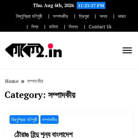
Thu. Aug 6th, 2026
11:23:17 PM
বিষ্ণুপ্রিয়া মণিপুরী
সম্পাদকীয়
ত্রিপুরা
অসম
ভারত
বিশ্ব
কবিতা
নিবন্ধ
Contact Us
India's most circulated
Kaakai Newspaper
Bishnupriya Manipuri
Newspaper.
Home
সম্পাদকীয়
Category:
সম্পাদকীয়
বিষ্ণুপ্রিয়া মণিপুরী
সম্পাদকীয়
ঠৌরাঙ হিন্দু শূন্য বাংলাদেশ