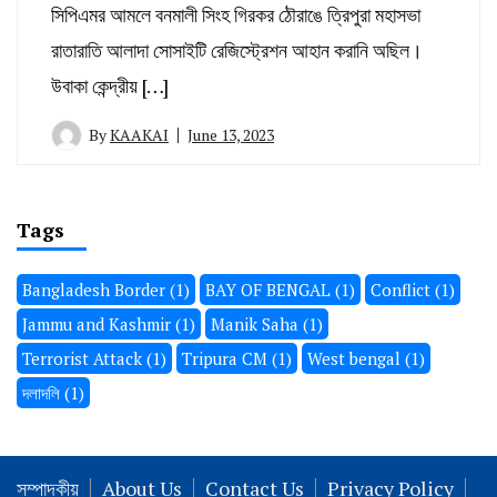
সিপিএমর আমলে বনমালী সিংহ গিরকর ঠৌরাঙে ত্রিপুরা মহাসভা
রাতারাতি আলাদা সোসাইটি রেজিস্ট্রেশন আহান করানি অছিল।
উবাকা কেন্দ্রীয় […]
By
KAAKAI
June 13, 2023
Tags
Bangladesh Border
(1)
BAY OF BENGAL
(1)
Conflict
(1)
Jammu and Kashmir
(1)
Manik Saha
(1)
Terrorist Attack
(1)
Tripura CM
(1)
West bengal
(1)
দলাদলি
(1)
সম্পাদকীয়
About Us
Contact Us
Privacy Policy